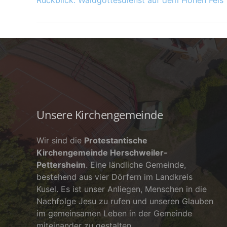
Rückblick: Waldgottesdienst auf dem Hohen Fels
Unsere Kirchengemeinde
Wir sind die
Protestantische
Kirchengemeinde Herschweiler-
Pettersheim
. Eine ländliche Gemeinde,
bestehend aus vier Dörfern im Landkreis
Kusel. Es ist unser Anliegen, Menschen in die
Nachfolge Jesu zu rufen und unseren Glauben
im gemeinsamen Leben in der Gemeinde
miteinander zu gestalten.