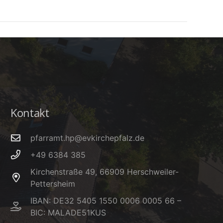
Kontakt
pfarramt.hp@evkirchepfalz.de
+49 6384 385
Kirchenstraße 49, 66909 Herschweiler-
Pettersheim
IBAN: DE32 5405 1550 0006 0005 66 –
BIC: MALADE51KUS