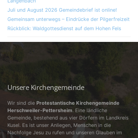
Langenbach
Juli und August 2026 Gemeindebrief ist online!
Gemeinsam unterwegs – Eindrücke der Pilgerfreizeit
Rückblick: Waldgottesdienst auf dem Hohen Fels
Unsere Kirchengemeinde
Wir sind die
Protestantische Kirchengemeinde
Herschweiler-Pettersheim
. Eine ländliche
Gemeinde, bestehend aus vier Dörfern im Landkreis
Kusel. Es ist unser Anliegen, Menschen in die
Nachfolge Jesu zu rufen und unseren Glauben im