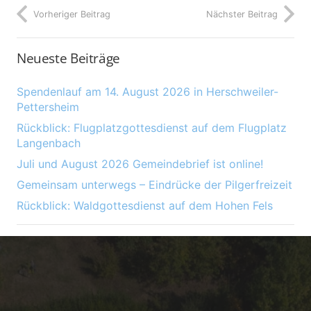
Vorheriger Beitrag
Nächster Beitrag
Neueste Beiträge
Spendenlauf am 14. August 2026 in Herschweiler-
Pettersheim
Rückblick: Flugplatzgottesdienst auf dem Flugplatz
Langenbach
Juli und August 2026 Gemeindebrief ist online!
Gemeinsam unterwegs – Eindrücke der Pilgerfreizeit
Rückblick: Waldgottesdienst auf dem Hohen Fels