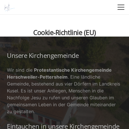
Cookie-Richtlinie (EU)
Unsere Kirchengemeinde
Wir sind die
Protestantische Kirchengemeinde
Herschweiler-Pettersheim
. Eine ländliche
Gemeinde, bestehend aus vier Dörfern im Landkreis
Kusel. Es ist unser Anliegen, Menschen in die
Nachfolge Jesu zu rufen und unseren Glauben im
gemeinsamen Leben in der Gemeinde miteinander
zu gestalten.
Eintauchen in unsere Kirchengemeinde