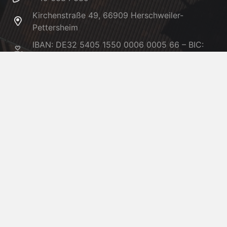
Kirchenstraße 49, 66909 Herschweiler-
Pettersheim
IBAN: DE32 5405 1550 0006 0005 66 – BIC:
MALADE51KUS