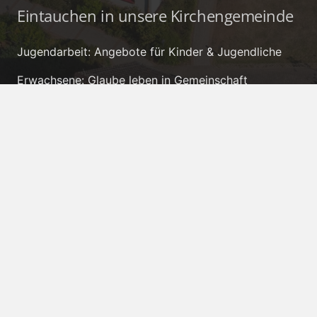
Eintauchen in unsere Kirchengemeinde
Jugendarbeit: Angebote für Kinder & Jugendliche
Erwachsene: Glaube leben in Gemeinschaft
Gemeindebrief: Neues aus unserer Kirchengemeinde
Kontakt
pfarramt.hp@evkirchepfalz.de
+49 6384 385
Kirchenstraße 49, 66909 Herschweiler-
Pettersheim
IBAN: DE32 5405 1550 0006 0005 66 – BIC:
MALADE51KUS