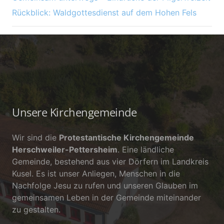
Rückblick: Waldgottesdienst auf dem Hohen Fels
Unsere Kirchengemeinde
Wir sind die
Protestantische Kirchengemeinde
Herschweiler-Pettersheim
. Eine ländliche
Gemeinde, bestehend aus vier Dörfern im Landkreis
Kusel. Es ist unser Anliegen, Menschen in die
Nachfolge Jesu zu rufen und unseren Glauben im
gemeinsamen Leben in der Gemeinde miteinander
zu gestalten.