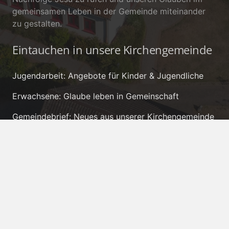
gemeinsamen Leben in der Gemeinde miteinander
zu gestalten.
Eintauchen in unsere Kirchengemeinde
Jugendarbeit: Angebote für Kinder & Jugendliche
Erwachsene: Glaube leben in Gemeinschaft
Gemeindebrief: Neues aus unserer Kirchengemeinde
Kontakt
pfarramt.hp@evkirchepfalz.de
+49 6384 385
Kirchenstraße 49, 66909 Herschweiler-
Pettersheim