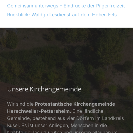
Gemeinsam unterwegs – Eindrücke der Pilgerfreizeit
Rückblick: Waldgottesdienst auf dem Hohen Fels
Unsere Kirchengemeinde
Wir sind die
Protestantische Kirchengemeinde
Herschweiler-Pettersheim
. Eine ländliche
Gemeinde, bestehend aus vier Dörfern im Landkreis
Kusel. Es ist unser Anliegen, Menschen in die
Nachfolge Jesu zu rufen und unseren Glauben im