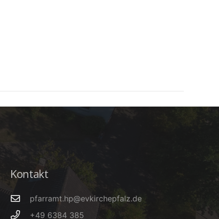
Kontakt
pfarramt.hp@evkirchepfalz.de
+49 6384 385