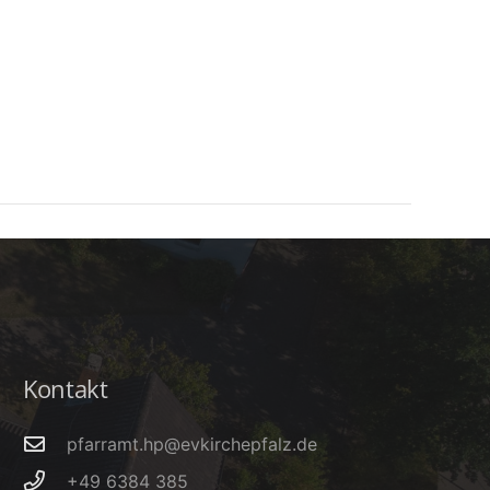
Kontakt
pfarramt.hp@evkirchepfalz.de
+49 6384 385