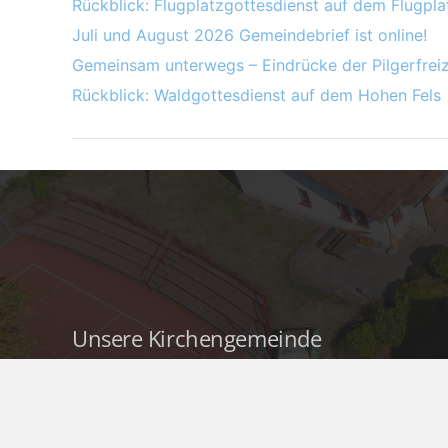
Rückblick: Flugplatzgottesdienst auf dem Flugpl
Juli und August 2026 Gemeindebrief ist online!
Gemeinsam unterwegs – Eindrücke der Pilgerfreiz
Rückblick: Waldgottesdienst auf dem Hohen Fels
Unsere Kirchengemeinde
Wir sind die
Protestantische
Kirchengemeinde Herschweiler-
Pettersheim
. Eine ländliche Gemeinde,