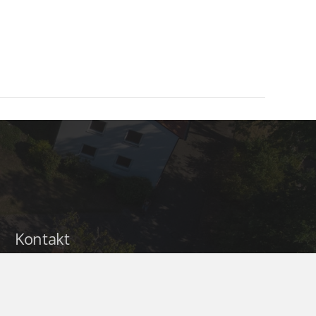
Kontakt
pfarramt.hp@evkirchepfalz.de
+49 6384 385