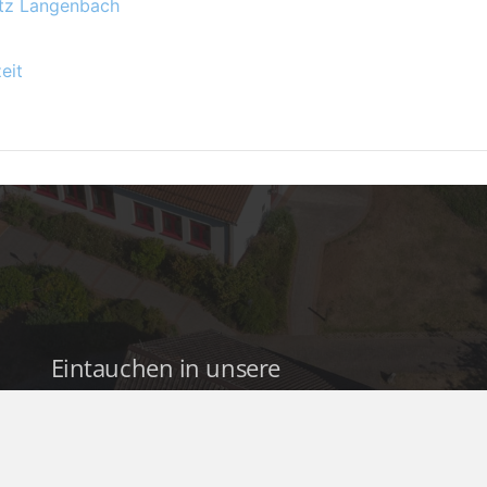
atz Langenbach
eit
Eintauchen in unsere
Kirchengemeinde
Jugendarbeit: Angebote für Kinder &
Jugendliche