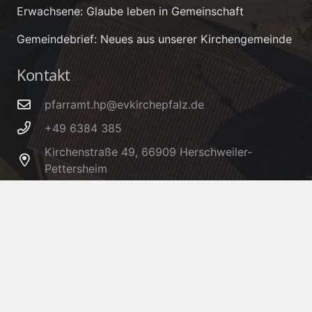
Erwachsene: Glaube leben in Gemeinschaft
Gemeindebrief: Neues aus unserer Kirchengemeinde
Kontakt
pfarramt.hp@evkirchepfalz.de
+49 6384 385
Kirchenstraße 49, 66909 Herschweiler-
Pettersheim
IBAN: DE32 5405 1550 0006 0005 66 – BIC:
MALADE51KUS