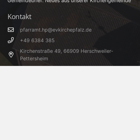
Gemeindebrief: Neues aus unserer Kirchengemeinde
Kontakt
pfarramt.hp@evkirchepfalz.de
+49 6384 385
Kirchenstraße 49, 66909 Herschweiler-
Pettersheim
IBAN: DE32 5405 1550 0006 0005 66 – BIC:
MALADE51KUS