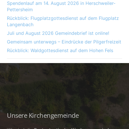
Spendenlauf am 14. August 2026 in Herschweiler-
Pettersheim
Rückblick: Flugplatzgottesdienst auf dem Flugplatz
Langenbach
Juli und August 2026 Gemeindebrief ist online!
Gemeinsam unterwegs – Eindrücke der Pilgerfreizeit
Rückblick: Waldgottesdienst auf dem Hohen Fels
Unsere Kirchengemeinde