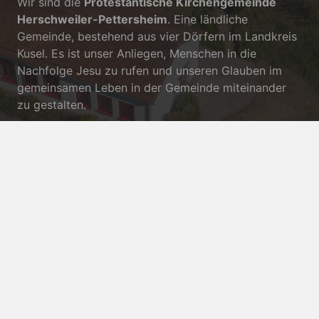
Wir sind die
Protestantische Kirchengemeinde
Herschweiler-Pettersheim
. Eine ländliche
Gemeinde, bestehend aus vier Dörfern im Landkreis
Kusel. Es ist unser Anliegen, Menschen in die
Nachfolge Jesu zu rufen und unseren Glauben im
gemeinsamen Leben in der Gemeinde miteinander
zu gestalten.
Eintauchen in unsere Kirchengemeinde
Jugendarbeit: Angebote für Kinder & Jugendliche
Erwachsene: Glaube leben in Gemeinschaft
Gemeindebrief: Neues aus unserer Kirchengemeinde
Kontakt
pfarramt.hp@evkirchepfalz.de