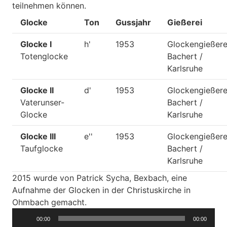
teilnehmen können.
Glocke
Ton
Gussjahr
Gießerei
Glocke I
h'
1953
Glockengießer
Totenglocke
Bachert /
Karlsruhe
Glocke II
d'
1953
Glockengießer
Vaterunser-
Bachert /
Glocke
Karlsruhe
Glocke III
e''
1953
Glockengießer
Taufglocke
Bachert /
Karlsruhe
2015 wurde von Patrick Sycha, Bexbach, eine
Aufnahme der Glocken in der Christuskirche in
Ohmbach gemacht.
Audio-
00:00
00:00
Player