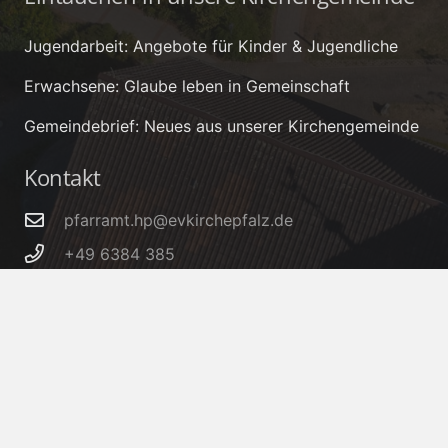
Jugendarbeit: Angebote für Kinder & Jugendliche
Erwachsene: Glaube leben in Gemeinschaft
Gemeindebrief: Neues aus unserer Kirchengemeinde
Kontakt
pfarramt.hp@evkirchepfalz.de
+49 6384 385
Kirchenstraße 49, 66909 Herschweiler-
Pettersheim
IBAN: DE32 5405 1550 0006 0005 66 – BIC:
MALADE51KUS