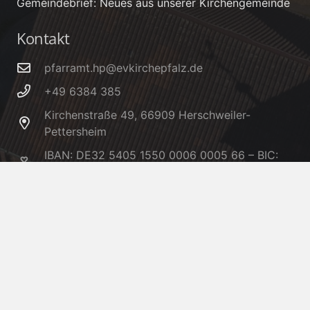
Gemeindebrief: Neues aus unserer Kirchengemeinde
Kontakt
pfarramt.hp@evkirchepfalz.de
+49 6384 385
Kirchenstraße 49, 66909 Herschweiler-
Pettersheim
IBAN: DE32 5405 1550 0006 0005 66 – BIC:
MALADE51KUS