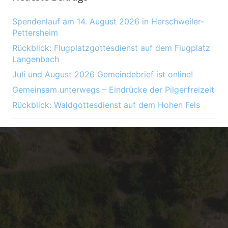
Spendenlauf am 14. August 2026 in Herschweiler-
Pettersheim
Rückblick: Flugplatzgottesdienst auf dem Flugplatz
Langenbach
Juli und August 2026 Gemeindebrief ist online!
Gemeinsam unterwegs – Eindrücke der Pilgerfreizeit
Rückblick: Waldgottesdienst auf dem Hohen Fels