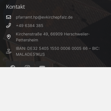
Kontakt
pfarramt.hp@evkirchepfalz.de
+49 6384 385
Kirchenstraße 49, 66909 Herschweiler-
Pettersheim
IBAN: DE32 5405 1550 0006 0005 66 – BIC:
MALADE51KUS