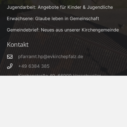
Jugendarbeit: Angebote für Kinder & Jugendliche
Erwachsene: Glaube leben in Gemeinschaft
Gemeindebrief: Neues aus unserer Kirchengemeinde
Kontakt
pfarramt.hp@evkirchepfalz.de
+49 6384 385
Kirchenstraße 49, 66909 Herschweiler-
Pettersheim
IBAN: DE32 5405 1550 0006 0005 66 – BIC:
MALADE51KUS