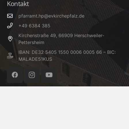
Kontakt
pfarramt.hp@evkirchepfalz.de
+49 6384 385
Kirchenstraße 49, 66909 Herschweiler-
Pettersheim
IBAN: DE32 5405 1550 0006 0005 66 – BIC:
MALADE51KUS