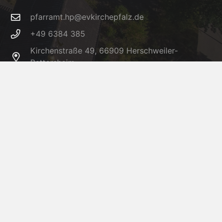
pfarramt.hp@evkirchepfalz.de
+49 6384 385
Kirchenstraße 49, 66909 Herschweiler-
Pettersheim
IBAN: DE32 5405 1550 0006 0005 66 –
BIC: MALADE51KUS