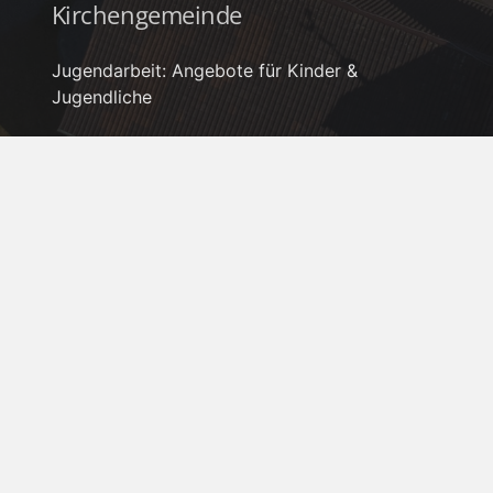
Kirchengemeinde
Jugendarbeit: Angebote für Kinder &
Jugendliche
Erwachsene: Glaube leben in Gemeinschaft
Gemeindebrief: Neues aus unserer
Kirchengemeinde
IMPRESSUM
//
DATENSCHUTZERKLÄRUNG