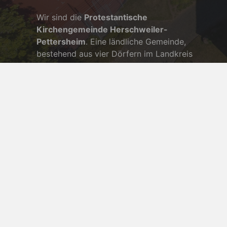
Wir sind die
Protestantische
Kirchengemeinde Herschweiler-
Pettersheim
. Eine ländliche Gemeinde,
bestehend aus vier Dörfern im Landkreis
Kusel. Es ist unser Anliegen, Menschen in die
Nachfolge Jesu zu rufen und unseren Glauben
im gemeinsamen Leben in der Gemeinde
miteinander zu gestalten.